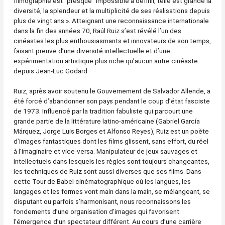
filmographie est ”presque” impossible à définir, telle est grande la
diversité, la splendeur et la multiplicité de ses réalisations depuis
plus de vingt ans ». Atteignant une reconnaissance internationale
dans la fin des années 70, Raúl Ruiz s’est révélé l’un des
cinéastes les plus enthousiasmants et innovateurs de son temps,
faisant preuve d’une diversité intellectuelle et d’une
expérimentation artistique plus riche qu’aucun autre cinéaste
depuis Jean-Luc Godard.
Ruiz, après avoir soutenu le Gouvernement de Salvador Allende, a
été forcé d’abandonner son pays pendant le coup d’état fasciste
de 1973. Influencé par la tradition fabuliste qui parcourt une
grande partie de la littérature latino-américaine (Gabriel García
Márquez, Jorge Luis Borges et Alfonso Reyes), Ruiz est un poète
d’images fantastiques dont les films glissent, sans effort, du réel
à l’imaginaire et vice-versa. Manipulateur de jeux sauvages et
intellectuels dans lesquels les règles sont toujours changeantes,
les techniques de Ruiz sont aussi diverses que ses films. Dans
cette Tour de Babel cinématographique où les langues, les
langages et les formes vont main dans la main, se mélangeant, se
disputant ou parfois s’harmonisant, nous reconnaissons les
fondements d’une organisation d’images qui favorisent
l’émergence d’un spectateur différent. Au cours d’une carrière