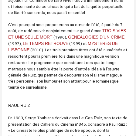
aujourd’hui. Continuer de faire vivre l’œuvre immensément riche
et foisonnante de ce cinéaste qui a fait de la quête perpétuelle
de liberté son credo, nous parait essentiel.
C’est pourquoi nous proposerons au cœur de l’été, à partir du 7
août, de redécouvrir conjointement sur grand écran
TROIS VIES
(1996),
ET UNE SEULE MORT
GENEALOGIES D’UN CRIME
(1997),
(1999) et
LE TEMPS RETROUVE
MYSTERES DE
(2010). Les trois premiers titres ont été numérisés et
LISBONNE
ressortent pour la première fois dans une magnifique
version
. Le programme que constituent ces quatre longs-
restaurée
métrages nous semble être la porte d’entrée idéale à l’œuvre
géniale de Ruiz, qui permet de découvrir son réalisme magique
très personnel, son humour et son attrait pour le romanesque
teinté de surréalisme.
RAUL RUIZ
En 1983, Serge Toubiana écrivait dans
, son texte de
Le Cas Ruiz
présentation des Cahiers du Cinéma n°345, consacré à Raúl Ruiz :
« Le cinéaste le plus prolifique de notre époque, dont la