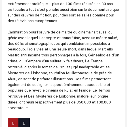
extrêmement prolifique – plus de 100 films réalisés en 30 ans –
ce touche à tout s’est penché aussi bien sur le documentaire que
sur des œuvres de fiction, pour des sorties salles comme pour
des télévisions européennes.
L’admiration pour l’œuvre de ce maître du cinéma naît aussi du
génie avec lequel il accepte et concrétise, avec un mérite salué,
des défis cinématographiques qui semblaient impossibles à
beaucoup.
, dans lequel Marcello
Trois vies et une seule mort
Mastroianni incarne trois personnages à la fois,
Généalogies d’un
, qui s’empare d’un sulfureux fait divers,
crime
Le Temps
, d’après le roman de Proust jugé inadaptable et les
retrouvé
, tourbillon feuilletonesque de près de
Mystères de Lisbonne
4h30, en sont de parfaites illustrations. Ces films permettent
également de souligner l’aspect éminemment accessible et
populaire que revêt le cinéma de Ruiz : en France,
Le Temps
et
, malgré leur longue
retrouvé
Les Mystères de Lisbonne
durée, ont réuni respectivement plus de 350.000 et 100.000
spectateurs.