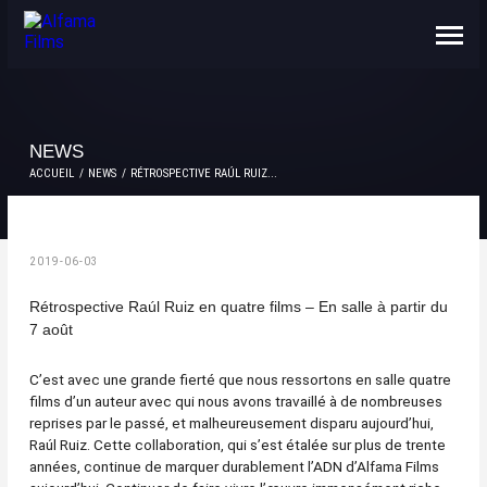
NOUS CONNAÎTRE
CONTACTS
NEWS
ACCUEIL
NEWS
RÉTROSPECTIVE RAÚL RUIZ...
2019-06-03
Rétrospective Raúl Ruiz en quatre films – En salle à partir du
7 août
C’est avec une grande fierté que nous ressortons en salle quatre
films d’un auteur avec qui nous avons travaillé à de nombreuses
reprises par le passé, et malheureusement disparu aujourd’hui,
Raúl Ruiz. Cette collaboration, qui s’est étalée sur plus de trente
années, continue de marquer durablement l’ADN d’Alfama Films