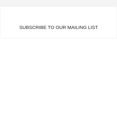
SUBSCRIBE TO OUR MAILING LIST
RETOURNER EN HAUT
SUIVEZ-NOUS
CONDITIONS D'UTILISATION
LISTE DE DIFFUSION
CONTACTS