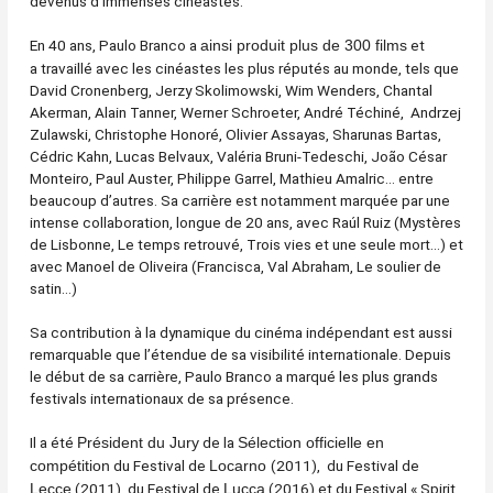
devenus d’immenses cinéastes.
En 40 ans, Paulo Branco a
et
ainsi produit plus de 300 films
a travaillé avec les cinéastes les plus réputés au monde, tels que
David Cronenberg, Jerzy Skolimowski, Wim Wenders, Chantal
Akerman, Alain Tanner, Werner Schroeter, André Téchiné, Andrzej
Zulawski, Christophe Honoré, Olivier Assayas, Sharunas Bartas,
Cédric Kahn, Lucas Belvaux, Valéria Bruni-Tedeschi, João César
Monteiro, Paul Auster, Philippe Garrel, Mathieu Amalric… entre
beaucoup d’autres. Sa carrière est notamment marquée par une
intense collaboration, longue de 20 ans, avec Raúl Ruiz (Mystères
de Lisbonne, Le temps retrouvé, Trois vies et une seule mort…) et
avec Manoel de Oliveira (Francisca, Val Abraham, Le soulier de
satin…)
Sa contribution à la dynamique du cinéma indépendant est aussi
remarquable que l’étendue de sa visibilité internationale. Depuis
le début de sa carrière, Paulo Branco a marqué les plus grands
festivals internationaux de sa présence.
Il a été
de la
P
résident du Jury
Sélection officielle en
du Festival de
(2011), du Festival de
compétition
Locarno
(2011), du Festival de
(2016) et du Festival « Spirit
Lecce
Lucca