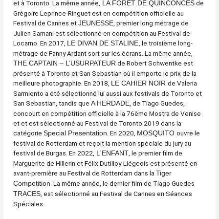
et à Toronto. La même année,
de
LA FORÊT DE QUINCONCES
Grégoire Leprince-Ringuet est en compétition officielle au
Festival de Cannes et
, premier long métrage de
JEUNESSE
Julien Samani est sélectionné en compétition au Festival de
Locarno. En 2017,
le troisième long-
LE DIVAN DE STALINE,
métrage de Fanny Ardant sort sur les écrans. La même année,
de Robert Schwentke est
THE CAPTAIN – L’USURPATEUR
présenté à Toronto et San Sebastian où il emporte le prix de la
meilleure photographie. En 2018,
de Valeria
LE CAHIER NOIR
Sarmiento a été sélectionné lui aussi aux festivals de Toronto et
San Sebastian, tandis que
, de Tiago Guedes,
A HERDADE
concourt en compétition officielle à la 76ème Mostra de Venise
et et est sélectionné au Festival de Toronto 2019 dans la
catégorie
. En 2020,
ouvre le
Special Presentation
MOSQUITO
festival de Rotterdam et reçoit la mention spéciale du jury au
festival de Burgas. En 2022,
, le premier film de
L'ENFANT
Marguerite de Hillerin et Félix Dutilloy-Liégeois est présenté en
avant-première au Festival de Rotterdam dans la
Tiger
. La même année, le dernier film de Tiago Guedes
Competition
, est sélectionné au Festival de Cannes en Séances
TRACES
Spéciales.