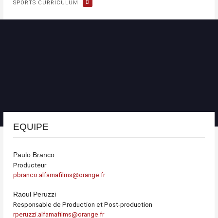
SPORTS CURRICULUM
EQUIPE
Paulo Branco
Producteur
pbranco.alfamafilms@orange.fr
Raoul Peruzzi
Responsable de Production et Post-production
rperuzzi.alfamafilms@orange.fr