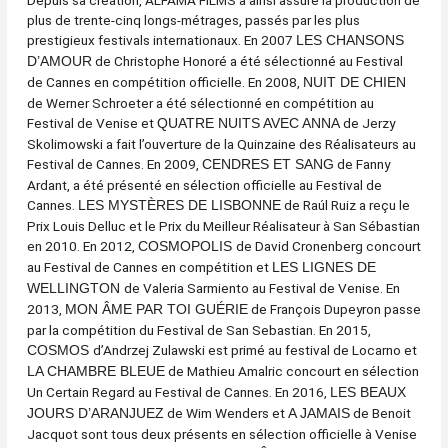
Depuis sa création, ALFAMA FILMS a ainsi assuré la production de
plus de trente-cinq longs-métrages, passés par les plus
prestigieux festivals internationaux. En 2007
LES CHANSONS
de Christophe Honoré a été sélectionné au Festival
D’AMOUR
de Cannes en compétition officielle. En 2008,
NUIT DE CHIEN
de Werner Schroeter a été sélectionné en compétition au
Festival de Venise et
de Jerzy
QUATRE NUITS AVEC ANNA
Skolimowski a fait l’ouverture de la Quinzaine des Réalisateurs au
Festival de Cannes. En 2009,
de Fanny
CENDRES ET SANG
Ardant, a été présenté en sélection officielle au Festival de
Cannes.
de Raúl Ruiz a reçu le
LES MYSTÈRES DE LISBONNE
Prix Louis Delluc et le Prix du Meilleur Réalisateur à San Sébastian
en 2010. En 2012,
de David Cronenberg concourt
COSMOPOLIS
au Festival de Cannes en compétition et
L
ES LIGNES DE
de Valeria Sarmiento au Festival de Venise. En
WELLINGTON
2013,
de François Dupeyron passe
MON ÂME PAR TOI GUÉRIE
par la compétition du Festival de San Sebastian. En 2015,
d’Andrzej Zulawski est primé au festival de Locarno et
COSMOS
de Mathieu Amalric concourt en sélection
LA CHAMBRE BLEUE
Un Certain Regard au Festival de Cannes. En 2016,
LES BEAUX
de Wim Wenders et
de Benoit
JOURS D’ARANJUEZ
A JAMAIS
Jacquot sont tous deux présents en sélection officielle à Venise