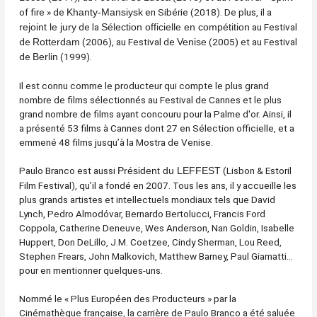
of fire » de
en Sibérie (2018). De plus, il a
Khanty-Mansiysk
de la
au Festival
rejoint le jury
Sélection officielle en compétition
de
(2006), au Festival de
(2005) et au Festival
Rotterdam
Venise
de
(1999).
Berlin
Il est connu comme le producteur qui compte le plus grand
nombre de films sélectionnés au Festival de Cannes et le plus
grand nombre de films ayant concouru pour la Palme d'or. Ainsi, il
a présenté 53 films à Cannes dont 27 en Sélection officielle, et a
emmené 48 films jusqu’à la Mostra de Venise.
Paulo Branco est aussi
(Lisbon & Estoril
Président du LEFFEST
Film Festival), qu’il a fondé en 2007. Tous les ans, il y accueille les
plus grands artistes et intellectuels mondiaux tels que David
Lynch, Pedro Almodóvar, Bernardo Bertolucci, Francis Ford
Coppola, Catherine Deneuve, Wes Anderson, Nan Goldin, Isabelle
Huppert, Don DeLillo, J.M. Coetzee, Cindy Sherman, Lou Reed,
Stephen Frears, John Malkovich, Matthew Barney, Paul Giamatti…
pour en mentionner quelques-uns.
Nommé le « Plus Européen des Producteurs » par la
Cinémathèque française, la carrière de Paulo Branco a été saluée