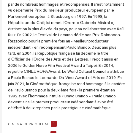
par de nombreux hommages et récompenses. Il s'est notamment
vu décerner le
européen par le
Prix du meilleur producteur
à Strasbourg en 1997. En 1998, la
Parlement européen
, lui remet
,
République du Chili
l’Ordre « Gabriela Mistral »
distinction la plus élevée du pays, pour sa collaboration avec Raúl
Ruiz. En 2002, le Festival de Locarno dédie son
Prix Raimondo-
pour la première fois au « Meilleur producteur
Rezzonico
indépendant » en récompensant Paulo Branco. Deux ans plus
tard, en 2004, la République française lui décerne le titre
. Il reçoit aussi en
d’Officier de l’Ordre des Arts et des Lettres
2006 le Golden Horse Film Festival Award à Taipei. En 2014,
reçoit le
. Le World Cultural Council a attribué
CINEUROPA Award
à Paulo Branco le
en 2019. En
Leonardo Da Vinci Award of Arts
juin 2021, la
rend hommage à la carrière
Cinémathèque française
de Paulo Branco pour la deuxième fois - la première étant en
1992 avec l’hommage intitulé « Bravo Branco ». Paulo Branco
devient ainsi le premier producteur indépendant à avoir été
célébré à deux reprises par la prestigieuse cinémathèque.
CINEMA CURRICULUM