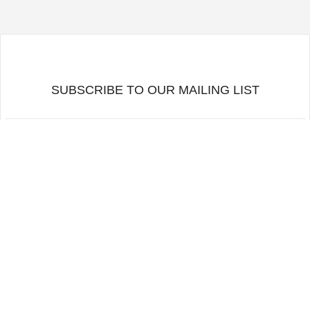
SUBSCRIBE TO OUR MAILING LIST
RETOURNER EN HAUT
SUIVEZ-NOUS
CONDITIONS D'UTILISATION
LISTE DE DIFFUSION