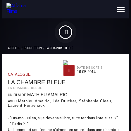
NOUS CONNAÎTRE
CONTACTS
ACCUEIL
PRODUCTION
LA CHAMBRE BLEUE
DATE DE SORTIE
16-05-2014
CATALOGUE
LA CHAMBRE BLEUE
LA CHAMBRE BLEUE
MATHIEU AMALRIC
UN FILM DE
Mathieu Amalric, Léa Drucker, Stéphanie Cleau,
AVEC
Laurent Poitrenaux
- "Dis-moi Julien, si je devenais libre, tu te rendrais libre aussi ?"
- "Tu dis ?..."
Un homme et une femme s’aiment en secret dans une chambre,