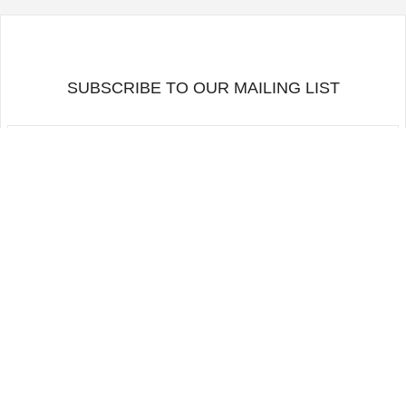
SUBSCRIBE TO OUR MAILING LIST
RETOURNER EN HAUT
SUIVEZ-NOUS
CONDITIONS D'UTILISATION
LISTE DE DIFFUSION
CONTACTS