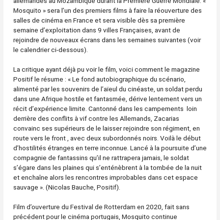
allemandes au Mozambique durant la Première Guerre Mondiale. «
Mosquito » sera l’un des premiers films à faire la réouverture des
salles de cinéma en France et sera visible dès sa première
semaine d’exploitation dans 9 villes Françaises, avant de
rejoindre de nouveaux écrans dans les semaines suivantes (voir
le calendrier ci-dessous).
La critique ayant déjà pu voir le film, voici comment le magazine
Positif le résume : « Le fond autobiographique du scénario,
alimenté par les souvenirs de l’aïeul du cinéaste, un soldat perdu
dans une Afrique hostile et fantasmée, dérive lentement vers un
récit d’expérience limite. Cantonné dans les campements loin
derrière des conflits à vif contre les Allemands, Zacarias
convainc ses supérieurs de le laisser rejoindre son régiment, en
route vers le front , avec deux subordonnés noirs. Voilà le début
d’hostilités étranges en terre inconnue. Lancé à la poursuite d’une
compagnie de fantassins qu’il ne rattrapera jamais, le soldat
s’égare dans les plaines qui s’enténèbrent à la tombée de la nuit
et enchaîne alors les rencontres improbables dans cet espace
sauvage ». (Nicolas Bauche, Positif).
Film d’ouverture du Festival de Rotterdam en 2020, fait sans
précédent pour le cinéma portugais, Mosquito continue