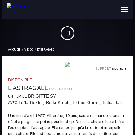
NOUS CONNAÎTRE
CONTACTS
ACCUEIL
VIDÉO
L'ASTRAGALE
SUPPORT
BLU-RAY
DISPONIBLE
L'ASTRAGALE
L'ASTRAGALE
BRIGITTE SY
UN FILM DE
Leïla Bekhti, Reda Kateb, Esther Garrel, India Hair
AVEC
Une nuit d’avril 1957. Albertine, 19 ans, saute du mur de la prison
où elle purge une peine pour hold-up. Dans sa chute elle se brise
l’os du pied : l’astragale. Elle rampe jusqu’à la route et interpelle
une voiture. Elle est secourue par Julien, repris de justice, qui