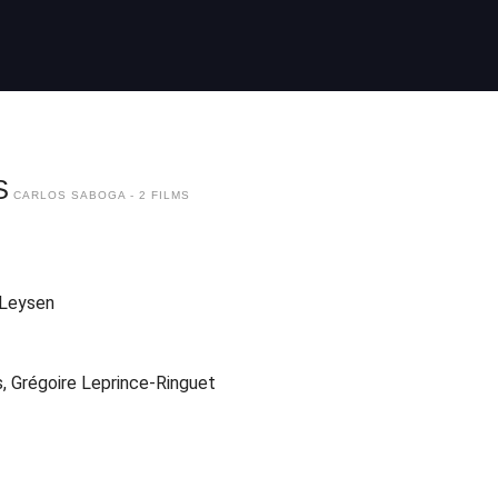
S
CARLOS SABOGA - 2 FILMS
 Leysen
s, Grégoire Leprince-Ringuet