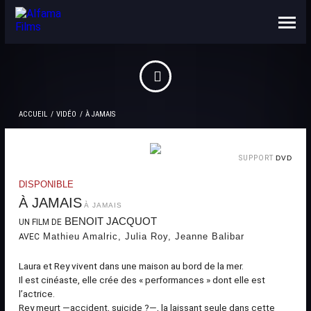
NOUS CONNAÎTRE
CONTACTS
ACCUEIL
VIDÉO
À JAMAIS
SUPPORT
DVD
DISPONIBLE
À JAMAIS
À JAMAIS
BENOIT JACQUOT
UN FILM DE
Mathieu Amalric, Julia Roy​​​, Jeanne Balibar
AVEC
Laura et Rey vivent dans une maison au bord de la mer.
Il est cinéaste, elle crée des « performances » dont elle est
l’actrice.
Rey meurt —accident, suicide ?—, la laissant seule dans cette